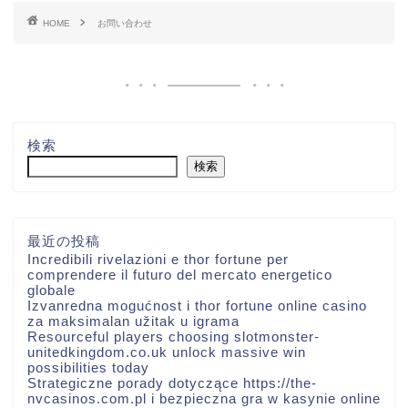
HOME
お問い合わせ
検索
検索
最近の投稿
Incredibili rivelazioni e thor fortune per
comprendere il futuro del mercato energetico
globale
Izvanredna mogućnost i thor fortune online casino
za maksimalan užitak u igrama
Resourceful players choosing slotmonster-
unitedkingdom.co.uk unlock massive win
possibilities today
Strategiczne porady dotyczące https://the-
nvcasinos.com.pl i bezpieczna gra w kasynie online