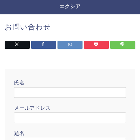
エクシア
お問い合わせ
氏名
メールアドレス
題名