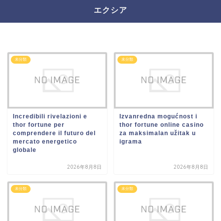
エクシア
未分類
未分類
Incredibili rivelazioni e
Izvanredna mogućnost i
thor fortune per
thor fortune online casino
comprendere il futuro del
za maksimalan užitak u
mercato energetico
igrama
globale
2026年8月8日
2026年8月8日
未分類
未分類